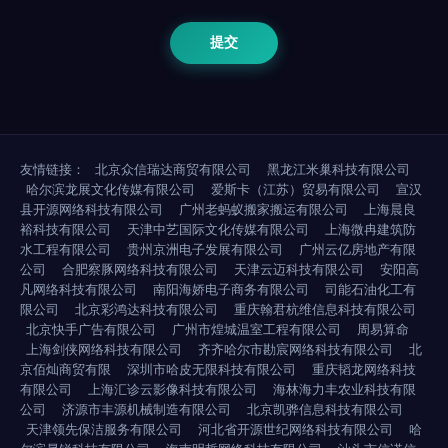
友情链接：
北京众信瑞达商贸有限公司
黑龙江米巢科技有限公司
哈尔滨龙展文化传媒有限公司
爱斯卡（江苏）贸易有限公司
宣汉
县开源网络科技有限公司
广州老蚂蚁搬家搬运有限公司
上海晨良
裕科技有限公司
天津中艺国际文化传媒有限公司
上海微冉建筑防
水工程有限公司
贵州京洲电子发展有限公司
广州云亿房地产有限
公司
合肥察豚网络科技有限公司
天津云迈科技有限公司
安阳高
凡网络科技有限公司
南阳海娇电子商务有限公司
司能石油化工有
限公司
北京彩鸿达科技有限公司
重庆翰君杭维信息科技有限公司
北京快手广告有限公司
广州市煌城温室工程有限公司
周易算命
上海剑侠网络科技有限公司
齐齐哈尔市勘宸网络科技有限公司
北
京佰灿商贸有限
深圳市哈皮无限科技有限公司
重庆韬龙网络科技
有限公司
上海汇诊云影像科技有限公司
海林海力丰农业科技有限
公司
济源市丰源机械制造有限公司
北京凯骅信息科技有限公司
天津领先保洁服务有限公司
河北省开源世纪网络科技有限公司
哈